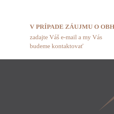
V PRÍPADE ZÁUJMU O O
zadajte Váš e-mail a my Vás
budeme kontaktovať